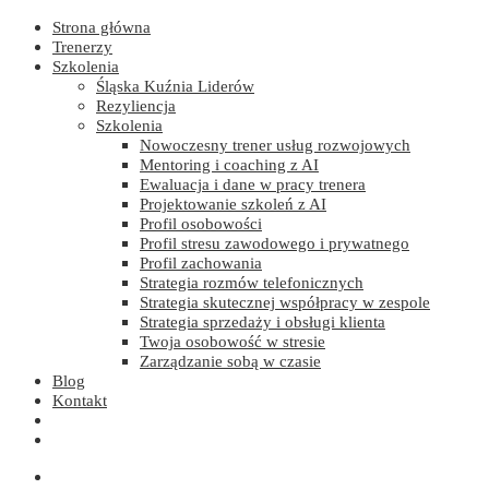
Strona główna
Trenerzy
Szkolenia
Śląska Kuźnia Liderów
Rezyliencja
Szkolenia
Nowoczesny trener usług rozwojowych
Mentoring i coaching z AI
Ewaluacja i dane w pracy trenera
Projektowanie szkoleń z AI
Profil osobowości
Profil stresu zawodowego i prywatnego
Profil zachowania
Strategia rozmów telefonicznych
Strategia skutecznej współpracy w zespole
Strategia sprzedaży i obsługi klienta
Twoja osobowość w stresie
Zarządzanie sobą w czasie
Blog
Kontakt