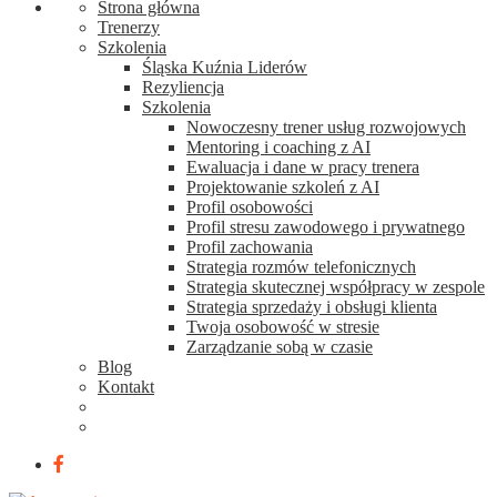
Strona główna
Trenerzy
Szkolenia
Śląska Kuźnia Liderów
Rezyliencja
Szkolenia
Nowoczesny trener usług rozwojowych
Mentoring i coaching z AI
Ewaluacja i dane w pracy trenera
Projektowanie szkoleń z AI
Profil osobowości
Profil stresu zawodowego i prywatnego
Profil zachowania
Strategia rozmów telefonicznych
Strategia skutecznej współpracy w zespole
Strategia sprzedaży i obsługi klienta
Twoja osobowość w stresie
Zarządzanie sobą w czasie
Blog
Kontakt