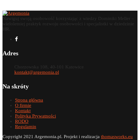
Nawiguj swoją osobowość korzystając z wiedzy Dominiki Meller –
wieloletniej praktyk rozwoju osobowości i specjalistki w dziedzinie
HR.
Adres
Chorzowska 108, 40-101 Katowice
kontakt@argemonia.pl
Na skróty
Strona główna
O firmie
Kontakt
Polityka Prywatności
RODO
Regulamin
Copyright 2021 Argemonia.pl. Projekt i realizacja
thomasworks.eu