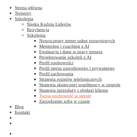
Strona główna
Trenerzy
Szkolenia
Śląska Kuźnia Liderów
Rezyliencja
Szkolenia
Nowoczesny trener usług rozwojowych
Mentoring i coaching z AI
Ewaluacja i dane w pracy trenera
Projektowanie szkoleń z AI
Profil osobowości
Profil stresu zawodowego i prywatnego
Profil zachowania
Strategia rozmów telefonicznych
Strategia skutecznej współpracy w zespole
Strategia sprzedaży i obsługi klienta
Twoja osobowość w stresie
Zarządzanie sobą w czasie
Blog
Kontakt