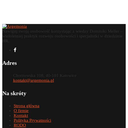
Nawiguj swoją osobowość korzystając z wiedzy Dominiki Meller –
wieloletniej praktyk rozwoju osobowości i specjalistki w dziedzinie
HR.
Adres
Chorzowska 108, 40-101 Katowice
kontakt@argemonia.pl
Na skróty
Strona główna
O firmie
Kontakt
Polityka Prywatności
RODO