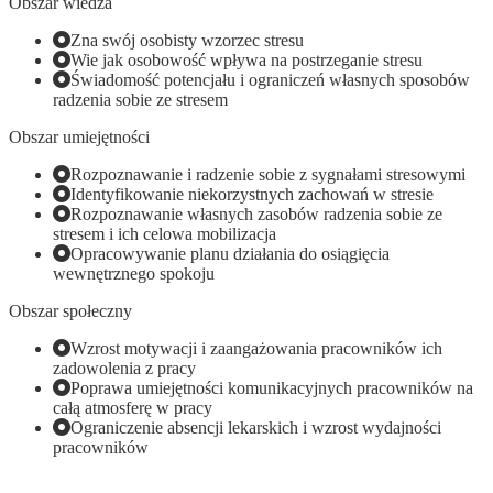
Obszar wiedza
Zna swój osobisty wzorzec stresu
Wie jak osobowość wpływa na postrzeganie stresu
Świadomość potencjału i ograniczeń własnych sposobów
radzenia sobie ze stresem
Obszar umiejętności
Rozpoznawanie i radzenie sobie z sygnałami stresowymi
Identyfikowanie niekorzystnych zachowań w stresie
Rozpoznawanie własnych zasobów radzenia sobie ze
stresem i ich celowa mobilizacja
Opracowywanie planu działania do osiągięcia
wewnętrznego spokoju
Obszar społeczny
Wzrost motywacji i zaangażowania pracowników ich
zadowolenia z pracy
Poprawa umiejętności komunikacyjnych pracowników na
całą atmosferę w pracy
Ograniczenie absencji lekarskich i wzrost wydajności
pracowników