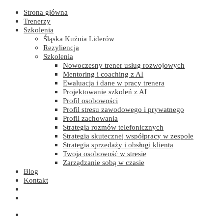
Strona główna
Trenerzy
Szkolenia
Śląska Kuźnia Liderów
Rezyliencja
Szkolenia
Nowoczesny trener usług rozwojowych
Mentoring i coaching z AI
Ewaluacja i dane w pracy trenera
Projektowanie szkoleń z AI
Profil osobowości
Profil stresu zawodowego i prywatnego
Profil zachowania
Strategia rozmów telefonicznych
Strategia skutecznej współpracy w zespole
Strategia sprzedaży i obsługi klienta
Twoja osobowość w stresie
Zarządzanie sobą w czasie
Blog
Kontakt