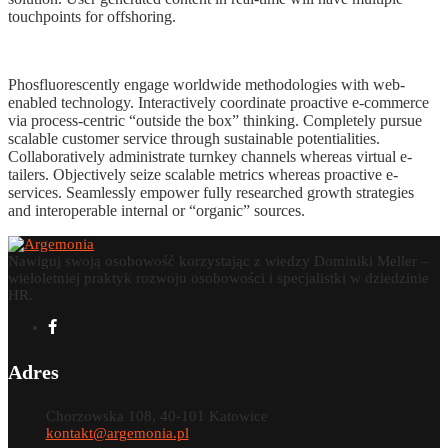
touchpoints for offshoring.
Phosfluorescently engage worldwide methodologies with web-
enabled technology. Interactively coordinate proactive e-commerce
via process-centric “outside the box” thinking. Completely pursue
scalable customer service through sustainable potentialities.
Collaboratively administrate turnkey channels whereas virtual e-
tailers. Objectively seize scalable metrics whereas proactive e-
services. Seamlessly empower fully researched growth strategies
and interoperable internal or “organic” sources.
Nawiguj swoją osobowość korzystając z wiedzy Dominiki Meller –
wieloletniej praktyk rozwoju osobowości i specjalistki w dziedzinie
HR.
Adres
Chorzowska 108, 40-101 Katowice
kontakt@argemonia.pl